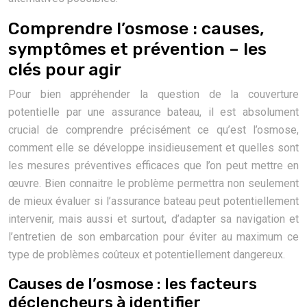
Comprendre l’osmose : causes,
symptômes et prévention – les
clés pour agir
Pour bien appréhender la question de la couverture
potentielle par une assurance bateau, il est absolument
crucial de comprendre précisément ce qu’est l’osmose,
comment elle se développe insidieusement et quelles sont
les mesures préventives efficaces que l’on peut mettre en
œuvre. Bien connaitre le problème permettra non seulement
de mieux évaluer si l’assurance bateau peut potentiellement
intervenir, mais aussi et surtout, d’adapter sa navigation et
l’entretien de son embarcation pour éviter au maximum ce
type de problèmes coûteux et potentiellement dangereux.
Causes de l’osmose : les facteurs
déclencheurs à identifier