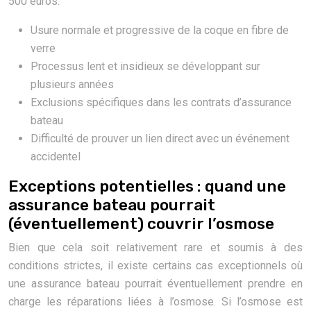
500 euros.
Usure normale et progressive de la coque en fibre de
verre
Processus lent et insidieux se développant sur
plusieurs années
Exclusions spécifiques dans les contrats d’assurance
bateau
Difficulté de prouver un lien direct avec un événement
accidentel
Exceptions potentielles : quand une
assurance bateau pourrait
(éventuellement) couvrir l’osmose
Bien que cela soit relativement rare et soumis à des
conditions strictes, il existe certains cas exceptionnels où
une assurance bateau pourrait éventuellement prendre en
charge les réparations liées à l’osmose. Si l’osmose est