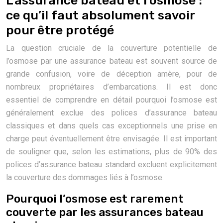
L’assurance bateau et l’osmose :
ce qu’il faut absolument savoir
pour être protégé
La question cruciale de la couverture potentielle de
l’osmose par une assurance bateau est souvent source de
grande confusion, voire de déception amère, pour de
nombreux propriétaires d’embarcations. Il est donc
essentiel de comprendre en détail pourquoi l’osmose est
généralement exclue des polices d’assurance bateau
classiques et dans quels cas exceptionnels une prise en
charge peut éventuellement être envisagée. Il est important
de souligner que, selon les estimations, plus de 90% des
polices d’assurance bateau standard excluent explicitement
la couverture des dommages liés à l’osmose.
Pourquoi l’osmose est rarement
couverte par les assurances bateau